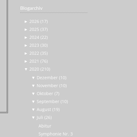
Blogarchiv
►
2026 (17)
►
2025 (37)
►
2024 (22)
►
2023 (30)
►
2022 (35)
►
2021 (76)
▼
2020 (210)
▼
Dezember (10)
▼
November (10)
▼
Oktober (7)
▼
September (10)
▼
August (19)
▼
Juli (26)
Abitur
Symphonie Nr. 3