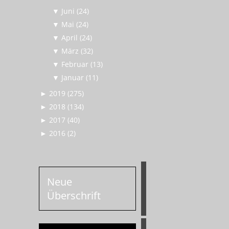
▼
Juni (24)
▼
Mai (24)
▼
April (24)
▼
März (32)
▼
Februar (13)
▼
Januar (11)
►
2019 (275)
►
2018 (134)
►
2017 (40)
►
2016 (2)
Neue
Überschrift