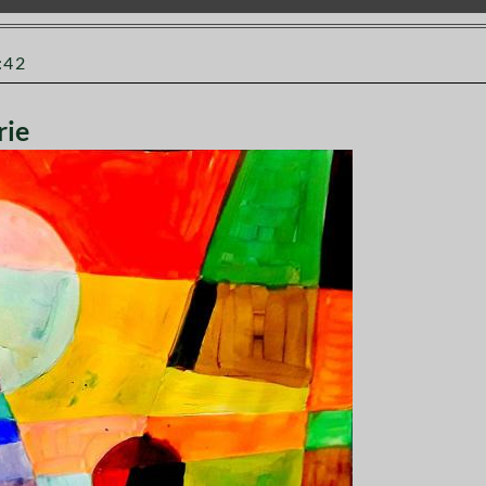
:42
rie