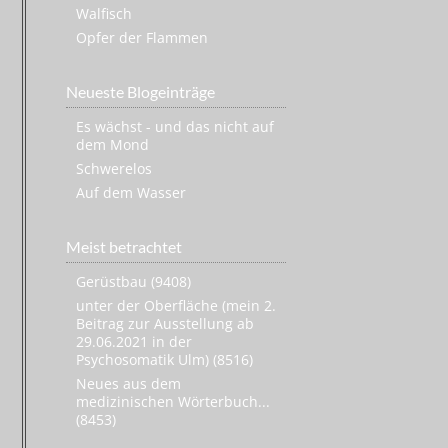
Walfisch
Opfer der Flammen
Neueste Blogeinträge
Es wächst - und das nicht auf
dem Mond
Schwerelos
Auf dem Wasser
Meist betrachtet
Gerüstbau (9408)
unter der Oberfläche (mein 2.
Beitrag zur Ausstellung ab
29.06.2021 in der
Psychosomatik Ulm) (8516)
Neues aus dem
medizinischen Wörterbuch...
(8453)