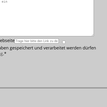
ebseite
ben gespeichert und verarbeitet werden dürfen
ng
.*