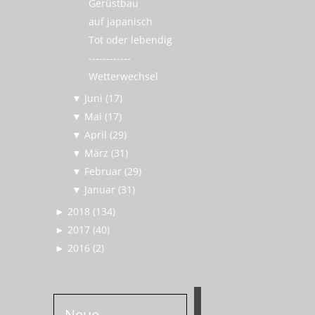
Gerüstbau
auf japanisch
Tot oder lebendig
------------
Wetterwechsel
▼
Juni (17)
▼
Mai (17)
▼
April (29)
▼
März (31)
▼
Februar (29)
▼
Januar (31)
►
2018 (134)
►
2017 (40)
►
2016 (2)
Neue