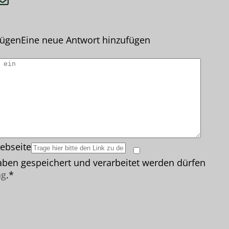
fügen
Eine neue Antwort hinzufügen
ebseite
ben gespeichert und verarbeitet werden dürfen
ng
.*