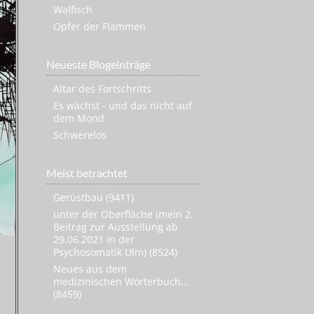
Walfisch
Opfer der Flammen
Neueste Blogeinträge
Altar des Fortschritts
Es wächst - und das nicht auf
dem Mond
Schwerelos
Meist betrachtet
Gerüstbau (9411)
unter der Oberfläche (mein 2.
Beitrag zur Ausstellung ab
29.06.2021 in der
Psychosomatik Ulm) (8524)
Neues aus dem
medizinischen Wörterbuch...
(8459)