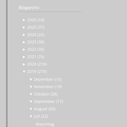
Blogarchiv
►
2026 (18)
►
2025 (37)
►
2024 (22)
►
2023 (30)
►
2022 (35)
►
2021 (76)
►
2020 (210)
▼
2019 (275)
▼
Dezember (15)
▼
November (19)
▼
Oktober (28)
▼
September (17)
▼
August (20)
▼
Juli (22)
Waschtag