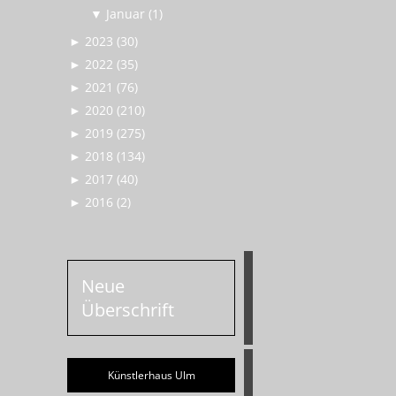
▼
Januar (1)
►
2023 (30)
►
2022 (35)
►
2021 (76)
►
2020 (210)
►
2019 (275)
►
2018 (134)
►
2017 (40)
►
2016 (2)
Neue
Überschrift
Künstlerhaus Ulm