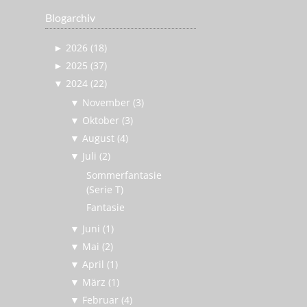
Blogarchiv
►
2026 (18)
►
2025 (37)
▼
2024 (22)
▼
November (3)
▼
Oktober (3)
▼
August (4)
▼
Juli (2)
Sommerfantasie
(Serie T)
Fantasie
▼
Juni (1)
▼
Mai (2)
▼
April (1)
▼
März (1)
▼
Februar (4)