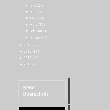
▼
Juni (24)
▼
Mai (24)
▼
April (24)
▼
März (32)
▼
Februar (13)
▼
Januar (11)
►
2019 (275)
►
2018 (134)
►
2017 (40)
►
2016 (2)
Neue
Überschrift