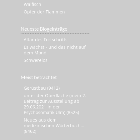
Walfisch
Opfer der Flammen
Neueste Blogeinträge
Altar des Fortschritts
Es wächst - und das nicht auf
dem Mond
Schwerelos
Meist betrachtet
Gerüstbau (9412)
unter der Oberfläche (mein 2.
Beitrag zur Ausstellung ab
29.06.2021 in der
Psychosomatik Ulm) (8525)
Neues aus dem
medizinischen Wörterbuch...
(8462)