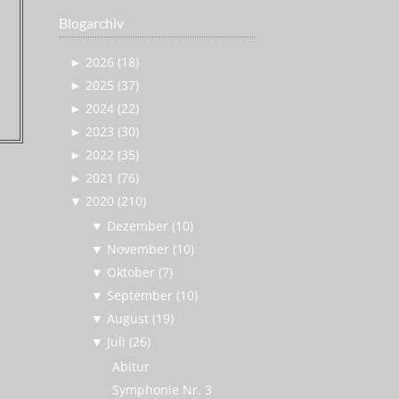
Blogarchiv
►
2026 (18)
►
2025 (37)
►
2024 (22)
►
2023 (30)
►
2022 (35)
►
2021 (76)
▼
2020 (210)
▼
Dezember (10)
▼
November (10)
▼
Oktober (7)
▼
September (10)
▼
August (19)
▼
Juli (26)
Abitur
Symphonie Nr. 3